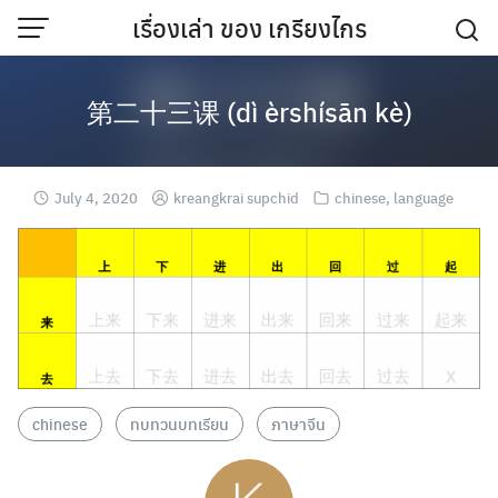
Skip
เรื่องเล่า ของ เกรียงไกร
to
content
第二十三课 (dì èrshísān kè)
July 4, 2020
kreangkrai supchid
chinese
,
language
chinese
ทบทวนบทเรียน
ภาษาจีน