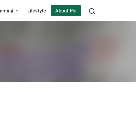
mming
Lifestyle
About Me
7