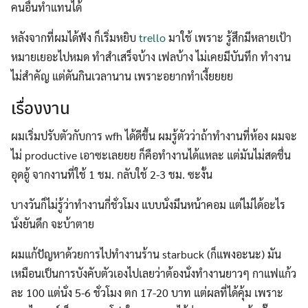
คนอื่นทำแทนได้
หลังจากที่ผมได้ฟัง ก็เริ่มหยิบ
trello
มาใช้ เพราะ รู้สึกมีหลายเป้า
หมายเยอะไปหมด ทำสำเสร็จบ้าง เฟลบ้าง ไม่เคยมีบันทึก ทำงาน
ไม่สำคัญ แต่ดันกินเวลานาน เพราะอยากทำเงี้ยยยย
เรื่องงาน
ผมเริ่มปรับตัวกับการ wfh ได้ดีขึ้น ผมรู้ตัวว่าถ้าทำงานที่ห้อง ผมจะ
ไม่ productive เอาซะเลยยย ก็คือทำงานได้แหละ แต่มันไม่สดชื่น
อุดอู้ จากงานที่ใช้ 1 ชม. กลับใช้ 2-3 ชม. ซะงั้น
บางวันก็ไม่รู้ว่าทำงานกี่ชั่วโมง แบบนั่งมึนหน้าคอม แต่ไม่ได้อะไร
นั่งยันดึก จะบ้าตาย
ผมแก้ปัญหาด้วยการไปทำงานร้าน starbuck (ก็แพงอะนะ) มัน
เหมือนเป็นการบังคับตัวเองไปเลยว่าต้องนั่งทำงานยาวๆ กาแฟแก้ว
ละ 100 แต่นั่ง 5-6 ชั่วโมง ตก 17-20 บาท แต่ผลที่ได้คุ้ม เพราะ