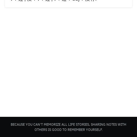
Search
for:
BECAUSE YOU CAN'T MEMORIZE ALL LIFE STORIES, SHARING NOTES WITH
OTHERS IS GOOD TO REMEMBER YOURSELF.