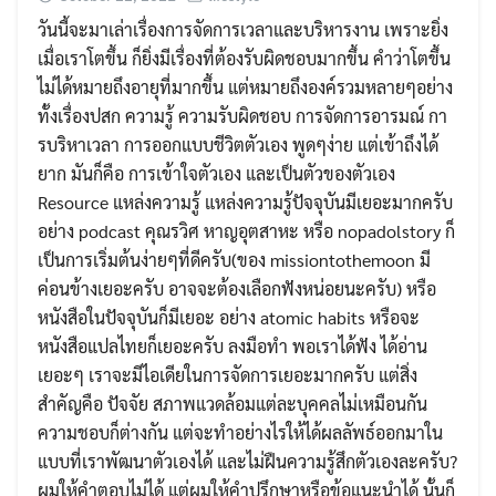
วันนี้จะมาเล่าเรื่องการจัดการเวลาและบริหารงาน เพราะยิ่ง
เมื่อเราโตขึ้น ก็ยิ่งมีเรื่องที่ต้องรับผิดชอบมากขึ้น คำว่าโตขึ้น
ไม่ได้หมายถึงอายุที่มากขึ้น แต่หมายถึงองค์รวมหลายๆอย่าง
ทั้งเรื่องปสก ความรู้ ความรับผิดชอบ การจัดการอารมณ์ กา
รบริหาเวลา การออกแบบชีวิตตัวเอง พูดๆง่าย แต่เข้าถึงได้
ยาก มันก็คือ การเข้าใจตัวเอง และเป็นตัวของตัวเอง
Resource แหล่งความรู้ แหล่งความรู้ปัจจุบันมีเยอะมากครับ
อย่าง podcast คุณรวิศ หาญอุตสาหะ หรือ nopadolstory ก็
เป็นการเริ่มต้นง่ายๆที่ดีครับ(ของ missiontothemoon มี
Search
ค่อนข้างเยอะครับ อาจจะต้องเลือกฟังหน่อยนะครับ) หรือ
for:
หนังสือในปัจจุบันก็มีเยอะ อย่าง atomic habits หรือจะ
หนังสือแปลไทยก็เยอะครับ ลงมือทำ พอเราได้ฟัง ได้อ่าน
เยอะๆ เราจะมีไอเดียในการจัดการเยอะมากครับ แต่สิ่ง
สำคัญคือ ปัจจัย สภาพแวดล้อมแต่ละบุคคลไม่เหมือนกัน
ความชอบก็ต่างกัน แต่จะทำอย่างไรให้ได้ผลลัพธ์ออกมาใน
แบบที่เราพัฒนาตัวเองได้ และไม่ฝืนความรู้สึกตัวเองละครับ?
ผมให้คำตอบไม่ได้ แต่ผมให้คำปรึกษาหรือข้อแนะนำได้ นั้นก็