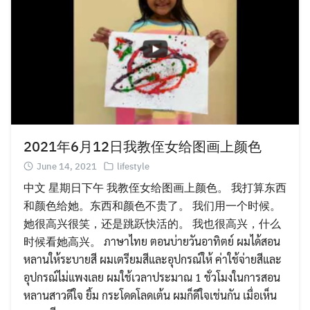
Search
for:
2021年6月12日我教侄女给图画上颜色
June 14, 2021
lifestyle
中文 星期日下午 我教侄女给图画上颜色。 我打算东西
和颜色给她。东西和颜色不贵了。 我们用一个时候。
她很高兴很笑，还是跳跃快活的。 我也很高兴，什么
时候看她高兴。 ภาษาไทย ตอนบ่ายวันอาทิตย์ ผมได้สอน
หลานให้ระบายสี ผมเตรียมสีและอุปกรณ์ให้ ค่าใช้จ่ายสีและ
อุปกรณ์ไม่แพงเลย ผมใช้เวลาประมาณ 1 ชั่วโมงในการสอน
หลานสาวดีใจ ยิ้ม กระโดดโลดเต้น ผมก็ดีใจเช่นกัน เมื่อเห็น