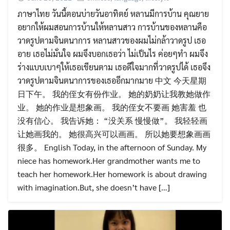
ภาษาไทย วันนี้ตอนบ่ายวันอาทิตย์ หลานมีการบ้าน คุณยาย
อยากให้ผมสอนการบ้านให้หลานสาว การบ้านของหลานคือ
วาดรูปตามจินตนาการ หลานสาวของผมไม่กล้าวาดรูป เธอ
อาย เธอไม่มั่นใจ ผมจึงบอกเธอว่า ไม่เป็นไร ค่อยๆทำ ผมจึง
ร่างแบบเบาๆให้เธอเขียนตาม เธอดีใจมากที่วาดรูปได้ เธอจึง
วาดรูปตามจินตนาการของเธออีกมากมาย 中文 今天星期
日下午。 我的侄女有份作业。 她的奶奶让我教她做作
业。 她的作业是想象画。 我的侄女不要画 她害羞 也
没有信心。 我告诉她： “没关系 慢慢做”。 我轻轻画
让她画我的。 她很高兴可以画画。 所以她要想象画画
很多。 English Today, in the afternoon of Sunday. My
niece has homework.Her grandmother wants me to
teach her homework.Her homework is about drawing
with imagination.But, she doesn’t have […]