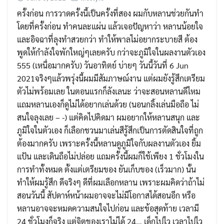
ครั้งก่อน การวาดครั้งนี้เป็นครั้งที่สอง ผมกับหลานช่วยกันทำ
โดยที่ครั้งก่อน ทำคนละแผ่น แล้วเจอปัญหาว่า หลานน้อยใจ
และอิจฉาที่ลุงทำสวยกว่า ทำให้พาลไม่อยากระบายสี ต้อง
พูดให้กำลังใจพักใหญ่ๆเลยครับ กว่าจะภูมิใจในผลงานตัวเอง
555 (เหนื่อมากครับ) วันอาทิตย์ บ่ายๆ วันนี้วันที่ 6 Jun
2021จริงๆแล้วพรุ่งนี้ผมมีสัมภาษณ์งาน แต่ผมยังรู้สึกเตรียม
ตัวไม่พร้อมเลย ในตอนแรกก็ลังเลนะ ว่าจะสอนหลานดีไหม
แถมหลานเองก็ดูไม่ได้อยากเล่นด้วย (นอนกลิ้งเล่นมือถือ ไม่
Search
สนใจลุงเลย – -) แต่คิดไปคิดมา ผมอยากให้หลานสนุก และ
for:
ภูมิใจในตัวเอง ก็เลือกชวนมาเล่นสีรู้สึกเป็นการตัดสินใจที่ถูก
ต้องมากครับ เพราะครั้งนี้หลานดูภูมิใจกับผลงานตัวเอง ยิ้ม
แป้น และเดินถือไม่ปล่อย แถมครั้งนี้ผมก็ใช้เพียง 1 ชั่วโมงใน
การทำทั้งหมด ตั้งแต่เตรียมของ ยันเก็บของ (เร็วมาก) นั้น
ทำให้ผมรู้สึก ดีจริงๆ ดีที่ผมเลือกหลาน เพราะผมคิดว่าถ้าไม่
สอนวันนี้ สัปดาห์หน้าผมอาจจะไม่มีโอกาสได้สอนอีก หรือ
หลานอาจจะหมดความสนใจไปก่อน และข้อสุดท้าย เวลามี
24 ชั่วโมงก็จริง แต่จิตของเราไม่ได้ 24… เด็กไปไว เวลาไปไว